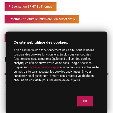
Présentation SPHT St-Thomas
Réforme Structurelle infirmière : enjeux et défis
‹ Tous les évènements
Ce site web utilise des cookies.
Afin d'assurer le bon fonctionnement de ce site, nous utilisons
toujours des cookies fonctionnels. En plus des ces cookies
Partagez
fonctionnels, nous aimerions également utiliser des cookies
analytiques afin de suivre votre visite dans Google Analytics.
Cliquer sur
continuer sans accepter
afin de poursuivre votre visite
sur notre site sans accepter les cookies analytiques. Si vous
consentez en cliquant sur OK, votre choix restera valide durant
chacune de vos visite pour une durée de deux jours.
En savoir
Mentions légales
RGPD
Contact
plus sur la politique de confidentialité
Copyright © 2019 FNIB. Les dénominations, logos et autres images employés sur
ce site sont la propriété exclusive de leur propriétaire.
OK