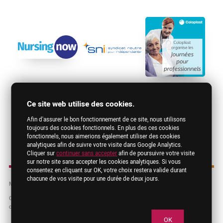
Ce site web utilise des cookies.
Afin d'assurer le bon fonctionnement de ce site, nous utilisons
toujours des cookies fonctionnels. En plus des ces cookies
fonctionnels, nous aimerions également utiliser des cookies
analytiques afin de suivre votre visite dans Google Analytics.
Cliquer sur
continuer sans accepter
afin de poursuivre votre visite
sur notre site sans accepter les cookies analytiques. Si vous
consentez en cliquant sur OK, votre choix restera valide durant
chacune de vos visite pour une durée de deux jours.
En savoir
Mentions légales
RGPD
Contact
plus sur la politique de confidentialité
Copyright © 2019 FNIB. Les dénominations, logos et autres images employés sur
ce site sont la propriété exclusive de leur propriétaire.
OK