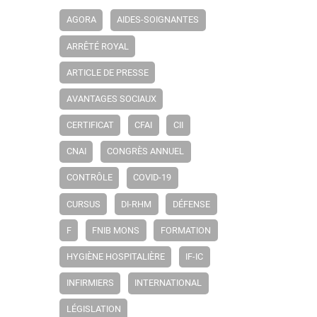
AGORA
AIDES-SOIGNANTES
ARRÊTÉ ROYAL
ARTICLE DE PRESSE
AVANTAGES SOCIAUX
CERTIFICAT
CFAI
CII
CNAI
CONGRÈS ANNUEL
CONTRÔLE
COVID-19
CURSUS
DI-RHM
DÉFENSE
F
FNIB MONS
FORMATION
HYGIÈNE HOSPITALIÈRE
IF-IC
INFIRMIERS
INTERNATIONAL
LÉGISLATION