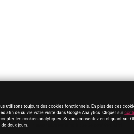
us utilisons toujours des cookies fonctionnels. En plus des ces cooki
es afin de suivre votre visite dans Google Analytics. Cliquer sur
cont
 accepter les cookies analytiques. Si vous consentez en cliquant sur O
tres images employés sur ce site sont la propriété exclusive de leur
 de deux jours.
En savoir plus sur la politique de confidentialité