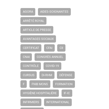
AGORA
AIDES-SOIGNANTES
ARRÊTÉ ROYAL
ARTICLE DE PRESSE
AVANTAGES SOCIAUX
CERTIFICAT
CFAI
CII
CNAI
CONGRÈS ANNUEL
CONTRÔLE
COVID-19
CURSUS
DI-RHM
DÉFENSE
F
FNIB MONS
FORMATION
HYGIÈNE HOSPITALIÈRE
IF-IC
INFIRMIERS
INTERNATIONAL