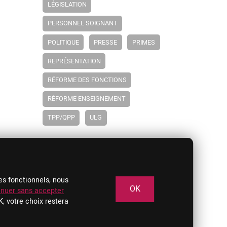
LÉGISLATION
PERSONNEL SOIGNANT
POLITIQUE
PRESSE
PRIMES
REPRÉSENTATION
RÉFORME DES FONCTIONS
RÉFORME ENSEIGNEMENT
TPP/QPP
ULG
es fonctionnels, nous
OK
inuer sans accepter
K, votre choix restera