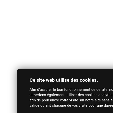
Ce site web utilise des cookies.
Afin d'assurer le bon fonctionnement de ce site, no
Mentions légales
RGPD
Contact
aimerions également utiliser des cookies analytiqu
afin de poursuivre votre visite sur notre site sans
Copyright © 2024 FNIB. Les dénominations, logos et au
valide durant chacune de vos visite pour une durée
propriétaire.