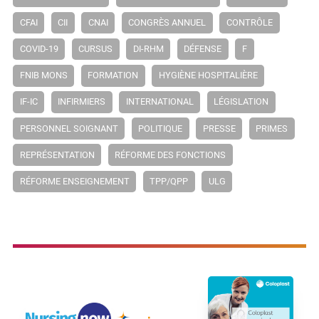
CFAI
CII
CNAI
CONGRÈS ANNUEL
CONTRÔLE
COVID-19
CURSUS
DI-RHM
DÉFENSE
F
FNIB MONS
FORMATION
HYGIÈNE HOSPITALIÈRE
IF-IC
INFIRMIERS
INTERNATIONAL
LÉGISLATION
PERSONNEL SOIGNANT
POLITIQUE
PRESSE
PRIMES
REPRÉSENTATION
RÉFORME DES FONCTIONS
RÉFORME ENSEIGNEMENT
TPP/QPP
ULG