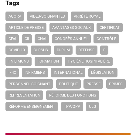
Tags
AGORA
AIDES-SOIGNANTES
ARRÊTÉ ROYAL
ARTICLE DE PRESSE
AVANTAGES SOCIAUX
CERTIFICAT
CFAI
CII
CNAI
CONGRÈS ANNUEL
CONTRÔLE
COVID-19
CURSUS
DI-RHM
DÉFENSE
F
FNIB MONS
FORMATION
HYGIÈNE HOSPITALIÈRE
IF-IC
INFIRMIERS
INTERNATIONAL
LÉGISLATION
PERSONNEL SOIGNANT
POLITIQUE
PRESSE
PRIMES
REPRÉSENTATION
RÉFORME DES FONCTIONS
RÉFORME ENSEIGNEMENT
TPP/QPP
ULG