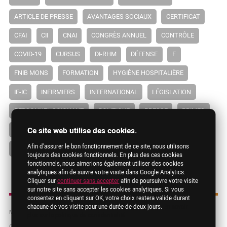
ARTICLE DE PRESSE
AVANTAGES SOCIAUX
CERTIFICAT
CFAI
CII
CNAI
CONGRÈS ANNUEL
CONTRÔLE
COVID-19
CURSUS
DI-RHM
DÉFENSE
F
FNIB MONS
FORMATION
HYGIÈNE HOSPITALIÈRE
IF-IC
INFIRMIERS
INTERNATIONAL
LÉGISLATION
PERSONNEL SOIGNANT
POLITIQUE
PRESSE
PRIMES
REPRÉSENTATION
RÉFORME DES FONCTIONS
Ce site web utilise des cookies.
Afin d'assurer le bon fonctionnement de ce site, nous utilisons
RÉFORME ENSEIGNEMENT
TPP/QPP
ULG
toujours des cookies fonctionnels. En plus des ces cookies
fonctionnels, nous aimerions également utiliser des cookies
analytiques afin de suivre votre visite dans Google Analytics.
Cliquer sur
continuer sans accepter
afin de poursuivre votre visite
sur notre site sans accepter les cookies analytiques. Si vous
consentez en cliquant sur OK, votre choix restera valide durant
chacune de vos visite pour une durée de deux jours.
En savoir
Mentions légales
RGPD
Contact
plus sur la politique de confidentialité
Copyright © 2025 FNIB. Les dénominations, logos et autres images employés sur