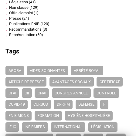
Législation
(41)
Non classé
(129)
Offre d'emploi
(1)
Presse
(24)
Publications FNIB
(120)
Recommandations
(3)
Représentation
(60)
Tags
AGORA
AIDES-SOIGNANTES
ARRÊTÉ ROYAL
ARTICLE DE PRESSE
AVANTAGES SOCIAUX
CERTIFICAT
CFAI
CII
CNAI
CONGRÈS ANNUEL
CONTRÔLE
COVID-19
CURSUS
DI-RHM
DÉFENSE
F
FNIB MONS
FORMATION
HYGIÈNE HOSPITALIÈRE
IF-IC
INFIRMIERS
INTERNATIONAL
LÉGISLATION